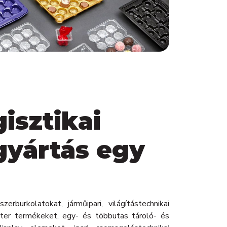
gisztikai
gyártás egy
zerburkolatokat, járműipari, világítástechnikai
niter termékeket, egy- és többutas tároló- és