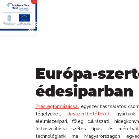
→
Európa-szert
édesiparban
Préslégformázással
egyszer használatos csom
tégelyeket,
desszertbetéteket
gyártunk k
élelmiszeripari, főleg cukrászati, hidegkonyh
felhasználásra széles típus- és méretvál
technológiánk ma Magyarországon egyedü