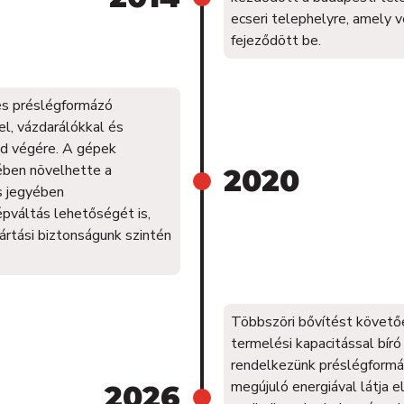
ecseri telephelyre, amely 
fejeződött be.
és préslégformázó
l, vázdarálókkal és
ed végére. A gépek
ében növelhette a
2020
ás jegyében
pváltás lehetőségét is,
ártási biztonságunk szintén
Többszöri bővítést követ
termelési kapacitással bír
rendelkezünk préslégformá
megújuló energiával látja e
2026