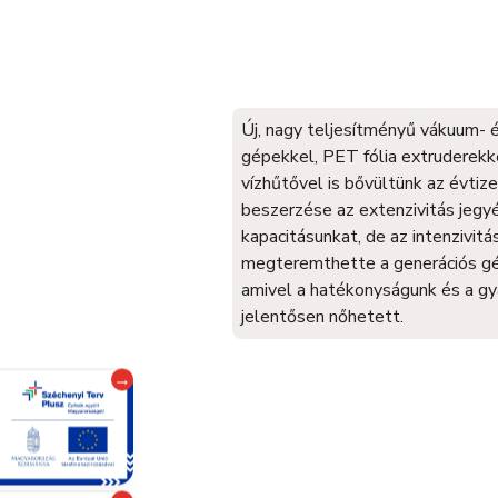
Új, nagy teljesítményű vákuum- 
gépekkel, PET fólia extruderekke
vízhűtővel is bővültünk az évtiz
beszerzése az extenzivitás jegy
kapacitásunkat, de az intenzivit
megteremthette a generációs gé
amivel a hatékonyságunk és a gy
jelentősen nőhetett.
→