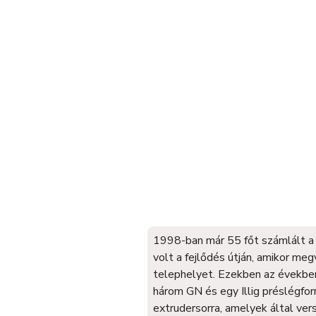
1998-ban már 55 főt számlált a
volt a fejlődés útján, amikor meg
telephelyet. Ezekben az években
három GN és egy Illig préslégfo
extrudersorra, amelyek által ve