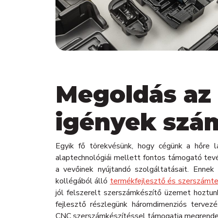
Megoldás az
igények szá
Egyik fő törekvésünk, hogy cégünk a hőre l
alaptechnológiái mellett fontos támogató tev
a vevőinek nyújtandó szolgáltatásait. Enne
kollégából álló
termékfejlesztő és szerszámt
jól felszerelt szerszámkészítő üzemet hoztun
fejlesztő részlegünk háromdimenziós tervez
CNC szerszámkészítéssel támogatja megrendel