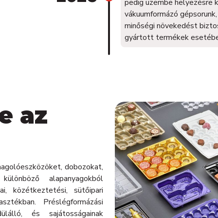
pedig üzembe helyezésre k
vákuumformázó gépsorunk, 
minőségi növekedést bizto
gyártott termékek esetébe
e az
agolóeszközöket, dobozokat,
ülönböző alapanyagokból
ai, közétkeztetési, sütőipari
asztékban. Préslégformázási
lálló, és sajátosságainak