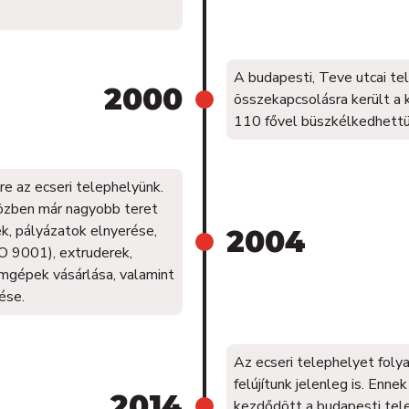
A budapesti, Teve utcai t
2000
összekapcsolásra került a 
110 fővel büszkélkedhettü
e az ecseri telephelyünk.
özben már nagyobb teret
ek, pályázatok elnyerése,
2004
SO 9001), extruderek,
ámgépek vásárlása, valamint
ése.
Az ecseri telephelyet folya
felújítunk jelenleg is. E
2014
kezdődött a budapesti tele