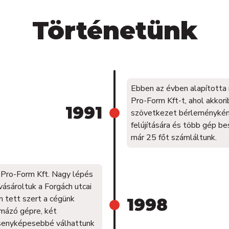
Történetünk
Ebben az évben alapította
Pro-Form Kft-t, ahol akkor
1991
szövetkezet bérleményként
felújítására és több gép be
már 25 főt számláltunk.
 Pro-Form Kft. Nagy lépés
vásároltuk a Forgách utcai
 tett szert a cégünk
1998
rmázó gépre, két
rsenyképesebbé válhattunk