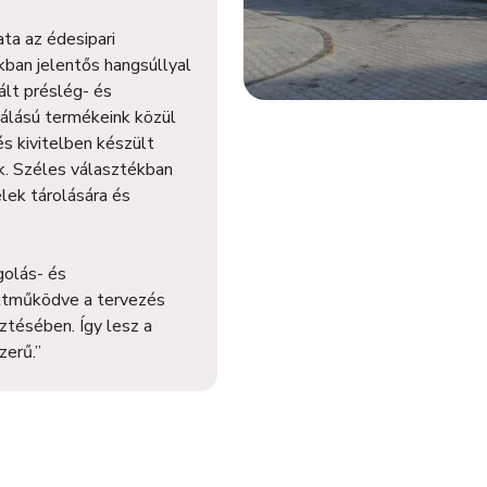
ta az édesipari
ban jelentős hangsúllyal
lt préslég- és
nálású termékeink közül
 kivitelben készült
ek. Széles választékban
elek tárolására és
golás- és
üttműködve a tervezés
ztésében. Így lesz a
erű.”