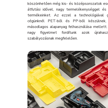
köszönhetően még kis- és középsorozatok ese
átfutási idővel, nagy termelékenységgel és
termékeinket. Az ezzel a technológiával 
cégünknél PET-ből és PP-ből készülnek
másodlagos alapanyag felhasználása mellett. 
nagy figyelmet fordítunk azok újraha
szabályozásnak megfelelően.