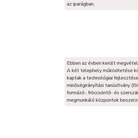
az iparágban.
Ebben az évben került megvételr
A két telephely működtetése k
kaptak a technológiai fejlesztés
minőségirányítási tanúsítvány (I
formázó-, fröccsöntő- és szersz
megmunkáló központok beszerz