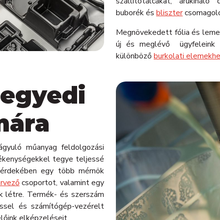
szállítótálcákat, árukínáló
buborék és
bliszter
csomagoló
Megnövekedett fólia és lem
új és meglévő ügyfeleink ré
különböző
burkolati elemekh
 egyedi
mára
ágyuló műanyag feldolgozási
ékenységekkel tegye teljessé
k érdekében egy több mérnök
ervező
csoportot, valamint egy
k létre. Termék- és szerszám
éssel és számítógép-vezérelt
őink elképzeléseit.