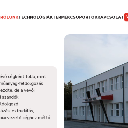
P
RÓLUNK
TECHNOLÓGIÁK
TERMÉKCSOPORTOK
KAPCSOLAT
évő cégként több, mint
ó műanyag-feldolgozás
ezdte, de a vevői
si szándék
ldolgozó
ázás, extrudálás,
 piacvezető céghez méltó