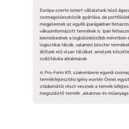
Európa-szerte ismert vállalatunk húzó ágaza
csomagolóeszközök gyártása, de portfóliónk
megjelennek az egyéb iparágakban felhaszná
vákuumformázott termékek is. Ipari felhasz
kiemelkednek a legkülönbözőbb méretben és
logisztikai tálcák, valamint bliszter termék
állítunk elő olyan tálcákat, amelyek készét
szállítására alkalmasak.
A Pro-Form Kft. szakemberei egyedi csoma
termékfejlesztési igény esetén Önnel egy
stádiumától részt vesznek a termék kifejles
megszülető termék „alkalmas és műanyagsz