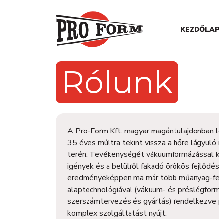
KEZDŐLA
Rólunk
A Pro-Form Kft. magyar magántulajdonban l
35 éves múltra tekint vissza a hőre lágyul
terén. Tevékenységét vákuumformázással k
igények és a belülről fakadó örökös fejlődé
eredményeképpen ma már több műanyag-fe
alaptechnológiával (vákuum- és préslégform
szerszámtervezés és gyártás) rendelkezve
komplex szolgáltatást nyújt.