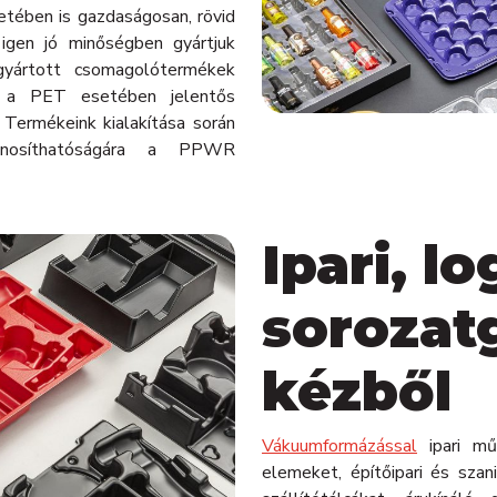
tében is gazdaságosan, rövid
 igen jó minőségben gyártjuk
gyártott csomagolótermékek
, a PET esetében jelentős
Termékeink kialakítása során
sznosíthatóságára a PPWR
Ipari, lo
sorozat
kézből
Vákuumformázással
ipari műs
elemeket, építőipari és sza