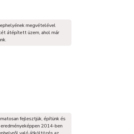
elephelyének megvételével
két átépített üzem, ahol már
nk.
matosan fejlesztjük, építünk és
nnek eredményeképpen 2014-ben
phelyről való átköltözés az