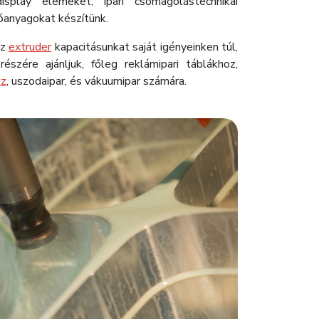
 display elemeket, ipari csomagolástechnikai
anyagokat készítünk.
ez
extruder
kapacitásunkat saját igényeinken túl,
szére ajánljuk, főleg reklámipari táblákhoz,
ez
, uszodaipar, és vákuumipar számára.